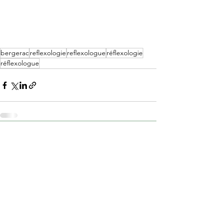
bergerac
reflexologie
reflexologue
réflexologie
réflexologue
Voir tout
Posts récents