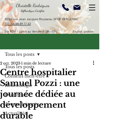
Christelle Rodrigues
Réflexologue Certifiée
20 bis rue Jean Jacques Rousseau 24100 BERGERAC​
​Tél :
06.68.49.17.43
Sur RDV / Lundi au Vendredi (8h -17h)
English spoken
Post
Tous les posts
2 oct. 2023
1 min de lecture
Tous les posts
Centre hospitalier
Conseils bien-être
Samuel Pozzi : une
Réflexologie
journée dédiée au
Evénement
développement
Aromathérapie
Actualités
durable