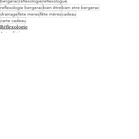
bergerac
reflexologie
reflexologue
reflexologie bergerac
bien être
bien etre bergerac
drainage
fete meres
fête mères
cadeau
carte cadeau
Réflexologie
Actualités
Voir tout
Posts récents