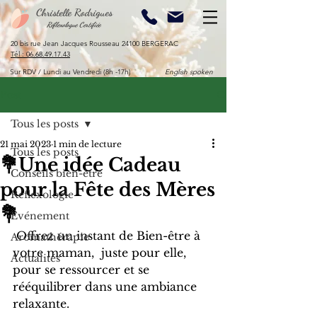
Christelle Rodrigues
Réflexologue Certifiée
20 bis rue Jean Jacques Rousseau 24100 BERGERAC​
​Tél :
06.68.49.17.43
Sur RDV / Lundi au Vendredi (8h -17h)
English spoken
Post
Tous les posts
21 mai 2023
1 min de lecture
Tous les posts
💐Une idée Cadeau
Conseils bien-être
pour la Fête des Mères
Réflexologie
💐
Evénement
 Offrez un instant de Bien-être à  
Aromathérapie
votre maman,  juste pour elle, 
Actualités
pour se ressourcer et se 
rééquilibrer dans une ambiance 
relaxante.