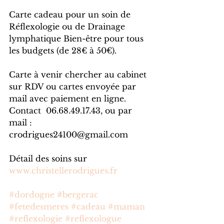
Carte cadeau pour un soin de 
Réflexologie ou de Drainage 
lymphatique Bien-être pour tous 
les budgets (de 28€ à 50€).
Carte à venir chercher au cabinet 
sur RDV ou cartes envoyée par 
mail avec paiement en ligne. 
Contact  06.68.49.17.43, ou par 
mail : 
crodrigues24100@gmail.com 
Détail des soins sur 
www.christellerodrigues.fr
#dordogne
#bergerac
#fetedesmeres
#cadeau
#maman
#reflexologie
#reflexologue