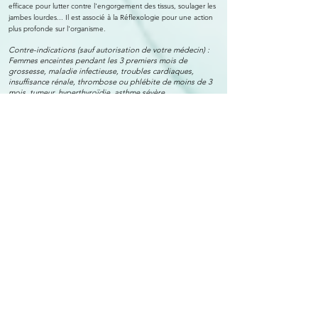
efficace pour lutter contre l'engorgement des tissus, soulager les
jambes lourdes... Il est associé à la Réflexologie pour une action
plus profonde sur l'organisme.
Contre-indications (sauf autorisation de votre médecin) :
Femmes enceintes pendant les 3 premiers mois de
grossesse,
maladie infectieuse, troubles cardiaques,
insuffisance rénale, thrombose ou phlébite de moins de 3
mois, tumeur, hyperthyroïdie, asthme sévère.
Recommandé en cures (à définir lors de la 1ère séance en
fonction du profil client).
Réserver en ligne
COMBIEN DE SEANCES SONT RECOMMANDEES ?
Le nombre de séances dépend de l’objectif, de l’ancienneté
du problème, de la réaction de la personne et du stress
qu’elle vit au quotidien.
🌿 Pour un besoin ponctuel (stress, fatigue, besoin de
détente) : 1 à 3 séances (Souvent, une séance apporte déjà
un réel mieux-être.)
🌿 Pour un trouble léger ou récent (ex.sommeil, digestion,
douleurs...) : 3 à 5 séances
🌿 Pour un trouble chronique ou ancien (ex. douleurs
chroniques, troubles hormonaux, anxiété persistante) : 5 à
10 séances, parfois plus