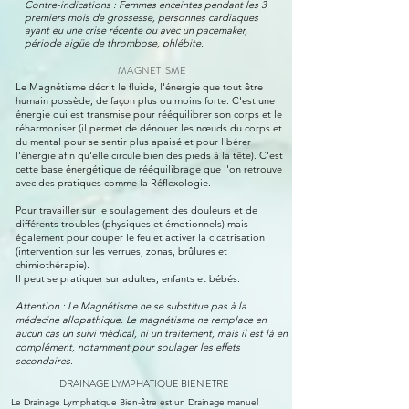
Contre-indications : Femmes enceintes pendant les 3
premiers mois de grossesse, personnes cardiaques
ayant eu une crise récente ou avec un pacemaker,
période aigüe de thrombose, phlébite.​​​
MAGNETISME
Le Magnétisme décrit le fluide, l'énergie que tout être
humain possède, de façon plus ou moins forte. C'est une
énergie qui est transmise pour rééquilibrer son corps et le
réharmoniser (il permet de dénouer les nœuds du corps et
du mental pour se sentir plus apaisé et pour libérer
l'énergie afin qu'elle circule bien des pieds à la tête). C'est
cette base énergétique de rééquilibrage que l'on retrouve
avec des pratiques comme la Réflexologie.
Pour travailler sur le soulagement des douleurs et de
différents troubles (physiques et émotionnels) mais
également pour couper le feu et activer la cicatrisation
(intervention sur les verrues, zonas, brûlures et
chimiothérapie).
Il peut se pratiquer sur adultes, enfants et bébés.
Attention : Le Magnétisme ne se substitue pas à la
médecine allopathique. Le magnétisme ne remplace en
aucun cas un suivi médical, ni un traitement, mais il est là en
complément, notamment pour soulager les effets
secondaires.
DRAINAGE LYMPHATIQUE BIEN ETRE
Le Drainage Lymphatique Bien-être est un Drainage manuel