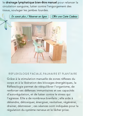
le
drainage lymphatique bien-être manuel
pour relancer la
circulation sanguine, lutter contre l'engorgement des
tissus, soulager les jambes lourdes.
En savoir plus / Réserver en ligne
Offrir une Carte Cadeau
REFLEXOLOGIE FACIALE, PALMAIRE ET PLANTAIRE
Grâce à la stimulation manuelle de zones réflexes du
corps et à la libération des blocages énergétiques, la
Réflexologie permet de rééquilibrer l'organisme, de
renforcer ses défenses immunitaires et ses capacités
d'autorégulation, et de lutter contre le stress qui
l'agresse.
Elle a de nombreux bienfaits ; elle aide à
détendre, détoxiquer, énergiser, revitaliser, régénérer,
drainer, déstresser ; c
es séances sont indiquées pour ​la
régulation du système nerveux et le lâcher prise.