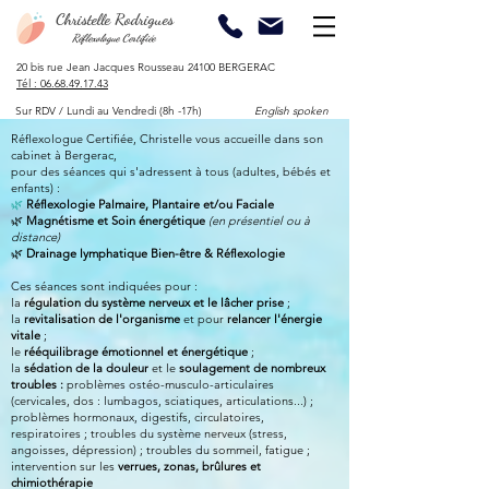
Christelle Rodrigues
Réflexologue Certifiée
20 bis rue Jean Jacques Rousseau 24100 BERGERAC​
​Tél :
06.68.49.17.43
Sur RDV / Lundi au Vendredi (8h -17h)
English spoken
Réflexologue Certifiée, Christelle vous accueille dans son
cabinet
à Bergerac,
pour des séances qui s'adressent à tous (
adultes, bébés et
enfants) :
🌿
Réflexologie P
almaire, Plantaire et/ou Faciale
🌿
Magnétisme et Soin énergétique
(en présentiel ou à
distance)
🌿
Drainage lymphatique Bien-être & Réflexologie
Ces séances sont indiquées pour ​:
la
régulation du système nerveux et le lâcher prise
;
la
revitalisation de l'organisme
et pour
relancer l'énergie
vitale
;
le
rééquilibrage émotionnel et énergétique
;
la
sédation de la douleur
et le
soulagement de nombreux
troubles :
problèmes ostéo-musculo-articulaires
(cervicales, dos : lumbagos, sciatiques, articulations...) ;
problèmes hormonaux, digestifs, circulatoires,
respiratoires ; troubles du système nerveux (stress,
angoisses, dépression) ; troubles du sommeil, fatigue ;
intervention sur les
verrues, zonas, brûlures et
chimiothérapie