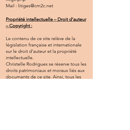
Mail : litiges@cm2c.net
Propriété intellectuelle – Droit d’auteur
– Copyright :
Le contenu de ce site relève de la
législation française et internationale
sur le droit d’auteur et la propriété
intellectuelle.
Christelle Rodrigues se réserve tous les
droits patrimoniaux et moraux liés aux
documents de ce site. Ainsi, tous les
droits de reproduction, sur supports
électroniques ou papiers, sont
réservés, y compris pour les
documents téléchargeables et les
représentations iconographiques et/ou
photographiques.
Les visiteurs du site