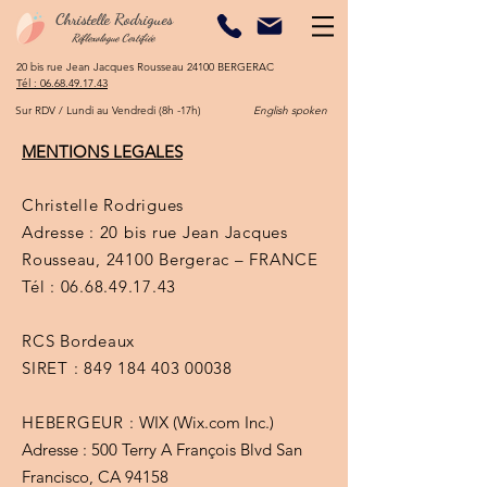
Christelle Rodrigues
Réflexologue Certifiée
20 bis rue Jean Jacques Rousseau 24100 BERGERAC​
​Tél :
06.68.49.17.43
Sur RDV / Lundi au Vendredi (8h -17h)
English spoken
MENTIONS LEGALES
Christelle Rodrigues
Adresse : 20 bis rue Jean Jacques
Rousseau, 24100 Bergerac – FRANCE
Tél :
06.68.49.17.43
RCS Bordeaux
SIRET :
849 184 403 00038
HEBERGEUR :
WIX (Wix.com Inc.)
Adresse : 500 Terry A François Blvd San
Francisco, CA 94158