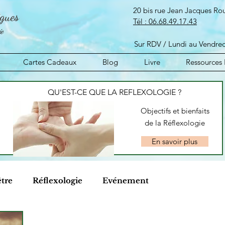
20 bis rue Jean Jacques R
igues
​Tél :
06.68.49.17.43
ée
Sur RDV / Lundi au Ve
Cartes Cadeaux
Blog
Livre
Ressources 
QU'EST-CE QUE LA REFLEXOLOGIE ?
Objectifs et bienfaits
de la Réflexologie
En savoir plus
être
Réflexologie
Evénement
és