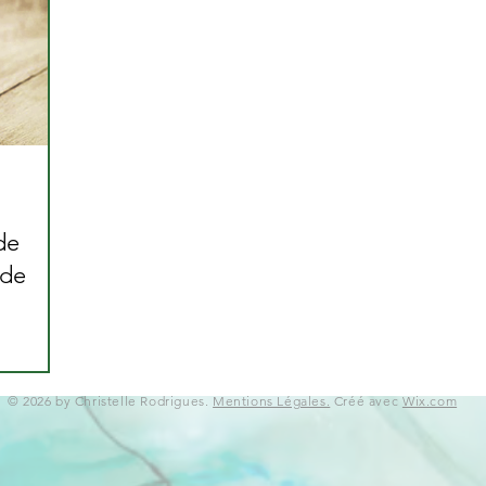
de
 de
© 2026 by Christelle Rodrigues.
Mentions Légales.
Créé avec
Wix.com