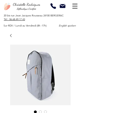
Christelle Rodrigues
Réflexologue Certifiée
20 bis rue Jean Jacques Rousseau 24100 BERGERAC​
​Tél :
06.68.49.17.43
Sur RDV / Lundi au Vendredi (8h -17h)
English spoken