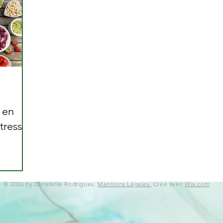
 en
tressé
© 2026 by Christelle Rodrigues.
Mentions Légales.
Créé avec
Wix.com