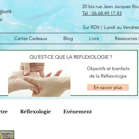
20 bis rue Jean Jacques R
igues
​Tél :
06.68.49.17.43
ée
Sur RDV / Lundi au Ve
Cartes Cadeaux
Blog
Livre
Ressources 
QU'EST-CE QUE LA REFLEXOLOGIE ?
Objectifs et bienfaits
de la Réflexologie
En savoir plus
être
Réflexologie
Evénement
és