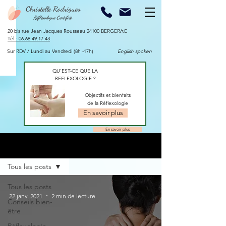
Christelle Rodrigues
Réflexologue Certifiée
20 bis rue Jean Jacques Rousseau 24100 BERGERAC​
​Tél :
06.68.49.17.43
Sur RDV / Lundi au Vendredi (8h -17h)
English spoken
QU'EST-CE QUE LA
REFLEXOLOGIE ?
Objectifs et bienfaits
de la Réflexologie
En savoir plus
En savoir plus
Blog
Tous les posts
Tous les posts
22 janv. 2021
2 min de lecture
Conseils bien-
être