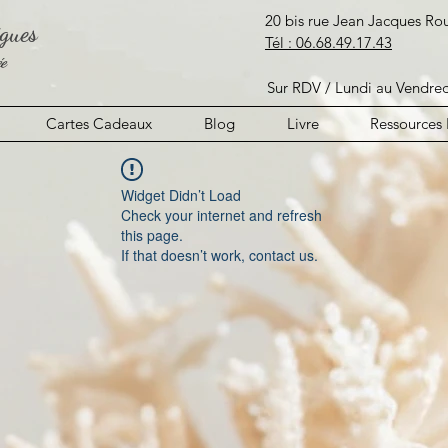
20 bis rue Jean Jacques R
igues
​Tél :
06.68.49.17.43
ée
Sur RDV / Lundi au Ve
Cartes Cadeaux
Blog
Livre
Ressources 
Widget Didn’t Load
Check your internet and refresh
this page.
If that doesn’t work, contact us.