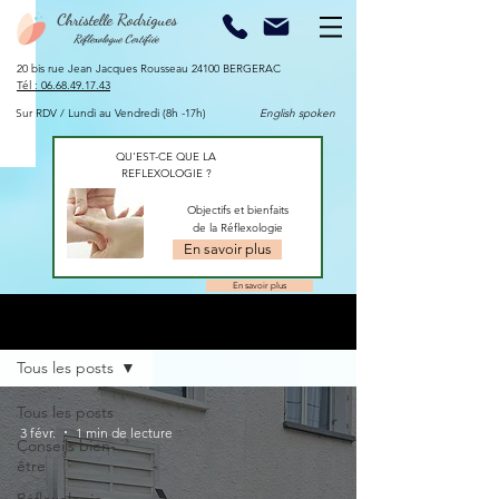
Christelle Rodrigues
Réflexologue Certifiée
20 bis rue Jean Jacques Rousseau 24100 BERGERAC​
​Tél :
06.68.49.17.43
Sur RDV / Lundi au Vendredi (8h -17h)
English spoken
QU'EST-CE QUE LA
REFLEXOLOGIE ?
Objectifs et bienfaits
de la Réflexologie
En savoir plus
En savoir plus
Blog
Tous les posts
Tous les posts
3 févr.
1 min de lecture
Conseils bien-
être